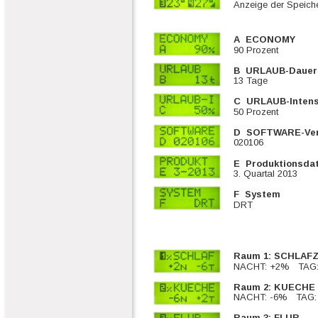
Anzeige der Speich
A  ECONOMY
90 Prozent
B  URLAUB-Dauer
13 Tage
C  URLAUB-Intens
50 Prozent
D  SOFTWARE-Ver
020106
E  Produktionsd
3. Quartal 2013
F  System
DRT
Raum 1: SCHLAF
NACHT: +2%   TAG
Raum 2: KUECHE
NACHT: -6%   TAG
Raum 3: FLUR