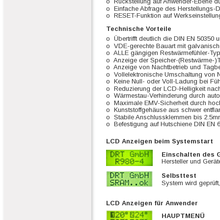
o  Rückstellung auf Anwender-Ebene du
o  Einfache Abfrage des Herstellungs-
o  RESET-Funktion auf Werkseinstellung
Technische Vorteile
o  Übertrifft deutlich die DIN EN 50350
o  VDE-gerechte Bauart mit galvanisc
o  ALLE gängigen Restwärmefühler-Type
o  Anzeige der Speicher-(Restwärme-)
o  Anzeige von Nachtbetrieb und Tagbe
o  Vollelektronische Umschaltung von
o  Keine Null- oder Voll-Ladung bei Fü
o  Reduzierung der LCD-Helligkeit nac
o  Wärmestau-Verhinderung durch automa
o  Maximale EMV-Sicherheit durch ho
o  Kunststoffgehäuse aus schwer entfl
o  Stabile Anschlussklemmen bis 2.5mm
o  Befestigung auf Hutschiene DIN EN
LCD Anzeigen beim Systemstart 
Einschalten des 
Hersteller und Gerät
Selbsttest
System wird geprüft
LCD Anzeigen für Anwender
HAUPTMENÜ