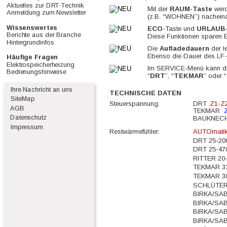
Aktuelles zur DRT-Technik      
Mit der 
RAUM-Taste
 wer
Anmeldung zum Newsletter    
(z.B. “WOHNEN”) nacheinan
Wissenswertes                      
ECO
-Taste und 
URLAUB
Berichte aus der Branche       
Diese Funktionen sparen E
Hintergrundinfos                      
Die 
Aufladedauern 
der l
Ebenso die Dauer des LF-S
Häufige Fragen                      
Elektrospeicherheizung          
Im SERVICE-Menü kann die
Bedienungshinweise               
“
DRT
”, “
TEKMAR
” oder “
  Ihre Nachricht an uns
TECHNISCHE DATEN
  SiteMap
Steuerspannung:
DRT  
Z1-Z2
  AGB
TEKMAR  
Datenschutz
BAUKNECHT
  Impressum
Restwärmefühler:
AUTOmatik
DRT 25-20
DRT 25-47
RITTER 20
TEKMAR 3
TEKMAR 3
SCHLÜTER
BIRKA/SAB
BIRKA/SAB
BIRKA/SAB
BIRKA/SAB