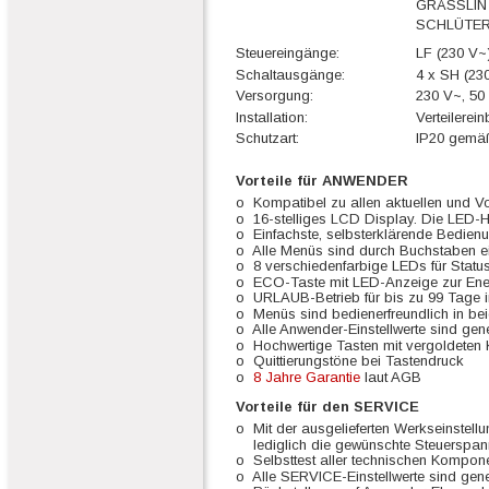
GRÄSSLIN
SCHLÜTER
Steuereingänge:
LF (230 V~
Schaltausgänge:
4 x SH (23
Versorgung:
230 V~, 50
Installation:
Verteilerei
Schutzart:
IP20 gemä
Vorteile für ANWENDER
o  Kompatibel zu allen aktuellen und 
o  16-stelliges LCD Display. Die LED-Hi
o  Einfachste, selbsterklärende Bedien
o  Alle Menüs sind durch Buchstaben e
o  8 verschiedenfarbige LEDs für Stat
o  ECO-Taste mit LED-Anzeige zur Ene
o  URLAUB-Betrieb für bis zu 99 Tage i
o  Menüs sind bedienerfreundlich in b
o  Alle Anwender-Einstellwerte sind gen
o  Hochwertige Tasten mit vergoldeten 
o  Quittierungstöne bei Tastendruck
o  
8 Jahre Garantie
 laut AGB
Vorteile für den SERVICE
o  Mit der ausgelieferten Werkseinstellu
    lediglich die gewünschte Steuersp
o  Selbsttest aller technischen Kompo
o  Alle SERVICE-Einstellwerte sind gene