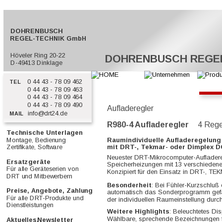
  DOHRENBUSCH
REGEL-TECHNIK GmbH
  Höveler Ring 20-22
DOHRENBUSCH REGE
  D-49413 Dinklage
0 44 43 - 78 09 462
  TEL
0 44 43 - 78 09 463
0 44 43 - 78 09 464
0 44 43 - 78 09 490
Aufladeregler
info@drt24.de
  MAIL
R980-4 Aufladeregler
      4 Reg
Technische Unterlagen         
Montage, Bedienung        
Raumindividuelle Aufladeregelung
Zertifikate, Software            
mit DRT-, Tekmar- oder Dimplex 
Neuester DRT-Mikrocomputer-Aufladeregle
Ersatzgeräte                           
Speicherheizungen mit 13 verschieden
Für alle Geräteserien von       
Konzipiert für den Einsatz in DRT-, 
DRT und Mitbewerbern           
Besonderheit
: Bei Fühler-Kurzschluß
Preise, Angebote, Zahlung  
automatisch das Sonderprogramm gefah
Für alle DRT-Produkte und     
der individuellen Raumeinstellung durch
Dienstleistungen                     
Weitere Highlights
: Beleuchtetes D
Wählbare, sprechende Bezeichnungen fü
Aktuelles,
Newsletter            