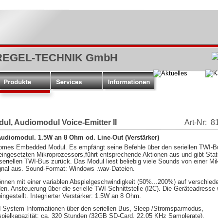
EGEL-TECHNIK GmbH
l, Audiomodul Voice-Emitter II
Art-Nr:  8
diomodul. 1.5W an 8 Ohm od. Line-Out (Verstärker)
tonomes Embedded Modul. Es empfängt seine Befehle über den seriellen TWI-B
eingesetzten Mikroprozessors,führt entsprechende Aktionen aus und gibt Stat
eriellen TWI-Bus zurück. Das Modul liest beliebig viele Sounds von einer Mi
ignal aus. Sound-Format: Windows .wav-Dateien.
önnen mit einer variablen Abspielgeschwindigkeit (50%...200%) auf verschied
. Ansteuerung über die serielle TWI-Schnittstelle (I2C). Die Geräteadresse w
eingestellt. Integrierter Verstärker: 1.5W an 8 Ohm. 
d System-Informationen über den seriellen Bus, Sleep-/Stromsparmodus,
pielkapazität: ca. 320 Stunden (32GB SD-Card, 22.05 KHz Samplerate).