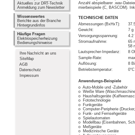
Anzahl abspielbarer .wav-Datei
Aktuelles zur DRT-Technik      
mierbeispiele (C, BASCOM). Ink
Anmeldung zum Newsletter    
Wissenswertes                      
TECHNISCHE DATEN
Berichte aus der Branche       
Abmessungen (BxHxT):
37.
Hintergrundinfos                      
Gewicht:
7 g
Häufige Fragen                      
Versorgungsspannung:
4.2
Elektrospeicherheizung          
Stromaufnahme:
65 
Bedienungshinweise               
58 
Lautsprecher-Impedanz:
8 O
  Ihre Nachricht an uns
Sample-Rate:
max
  SiteMap
Auflösung:
8 Bi
  AGB
Betriebstemperatur:
0°C
Datenschutz
  Impressum
Anwendungs-Beispiele
o  Auto-Mobile und -Zubehör
o  Weiße Ware (Waschmaschinen,
o  Haushaltsgeräte (Kaffeemasch
o  Fototechnologie
o  Funkgeräte
o  Computer-Peripherie (Drucker
o  Funk- und Fernsehgeräte
o  Spielautomaten
o  Modellbau (Eisenbahnen, Schi
o  Meßgeräte
o  Medizinische Geräte