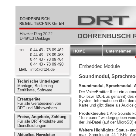
  DOHRENBUSCH
REGEL-TECHNIK GmbH
  Höveler Ring 20-22
DOHRENBUSCH R
  D-49413 Dinklage
0 44 43 - 78 09 462
  TEL
0 44 43 - 78 09 463
0 44 43 - 78 09 464
0 44 43 - 78 09 490
Embedded Module
info@drt24.de
  MAIL
Soundmodul, Sprachmodu
Technische Unterlagen         
Montage, Bedienung        
Soundmodul, Sprachmodul, Au
Zertifikate, Software            
Der VoiceEmitter II ist ein au
IIC- bzw. I2C-Bus genannt) des 
Ersatzgeräte                           
System-Informationen über den s
Für alle Geräteserien von       
Karte und gibt diese als Audios
DRT und Mitbewerbern           
Produktneuheit
: Alle Sounds k
Preise, Angebote, Zahlung  
“Tonspuren” wiedergegeben werden
Für alle DRT-Produkte und     
der .ini-Datei (auf der MicroSD) 
Dienstleistungen                     
Weitere Highlights
: Status- un
max. Samplerate: 44,1 KHz, Abs
Aktuelles,
Newsletter            