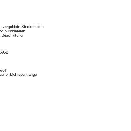
. vergoldete Steckerleiste
st-Sounddateien
n Beschaltung
n AGB
ool
”
idueller Mehrspurklänge