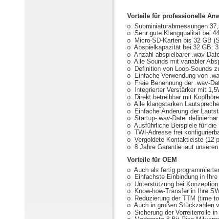
Vorteile für professionelle A
o  Subminiaturabmessungen 37
o  Sehr gute Klangqualität bei 
o  Micro-SD-Karten bis 32 GB 
o  Abspielkapazität bei 32 GB: 
o  Anzahl abspielbarer .wav-Dat
o  Alle Sounds mit variabler Ab
o  Definition von Loop-Sounds zu
o  Einfache Verwendung von .wa
o  Freie Benennung der .wav-D
o  Integrierter Verstärker mit 1
o  Direkt betreibbar mit Kopfhör
o  Alle klangstarken Lautsprech
o  Einfache Änderung der Lauts
o  Startup-.wav-Datei definierb
o  Ausführliche Beispiele für 
o  TWI-Adresse frei konfigurierba
o  Vergoldete Kontaktleiste (12 p
o  8 Jahre Garantie laut unsere
Vorteile für OEM
o  Auch als fertig programmierte
o  Einfachste Einbindung in Ih
o  Unterstützung bei Konzeptio
o  Know-how-Transfer in Ihre 
o  Reduzierung der TTM (time to
o  Auch in großen Stückzahlen v
o  Sicherung der Vorreiterrolle i