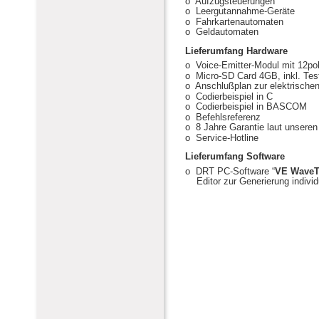
o  Aufzugsteuerungen
o  Leergutannahme-Geräte
o  Fahrkartenautomaten
o  Geldautomaten
Lieferumfang Hardware
o  Voice-Emitter-Modul mit 12pol
o  Micro-SD Card 4GB, inkl. Te
o  Anschlußplan zur elektrische
o  Codierbeispiel in C
o  Codierbeispiel in BASCOM
o  Befehlsreferenz
o  8 Jahre Garantie laut unsere
o  Service-Hotline
Lieferumfang Software
o  DRT PC-Software “
VE WaveT
    Editor zur Generierung indiv