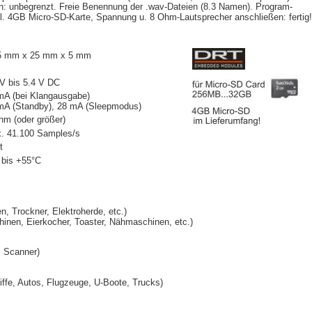
en: unbegrenzt. Freie Benennung der .wav-Dateien (8.3 Namen). Program-
l. 4GB Micro-SD-Karte, Spannung u. 8 Ohm-Lautsprecher anschließen: fertig!
5 mm x 25 mm x 5 mm
 V bis 5.4 V DC
mA (bei Klangausgabe)
mA (Standby), 28 mA (Sleepmodus)
hm (oder größer)
. 41.100 Samples/s
t
 bis +55°C
 Trockner, Elektroherde, etc.)
inen, Eierkocher, Toaster, Nähmaschinen, etc.)
, Scanner)
ffe, Autos, Flugzeuge, U-Boote, Trucks)