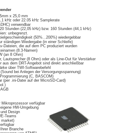
nwender
,5mm x 25,0 mm
44,1 kHz oder 22.05 kHz Samplerate
(SDHC) verwendbar
320 Stunden (22,05 kHz) bzw. 160 Stunden (44,1 kHz)
eien: unbegrenzt.
spielgeschwindigkeit (50%...200%) wiedergebbar
r ständigen Wiedergabe (in einer Schleife)
v-Dateien, die auf dem PC produziert wurden
ateinamen (8.3-Namen)
,5W (an 8 Ohm)
er, Lautsprecher (8 Ohm) oder als Line-Out für Verstärker
er aus dem DRT-Angebot sind direkt anschließbar
tärke über TWI-Softwarebefehl
ar (Sound bei Anlegen der Versorgungsspannung)
die Programmierung (C, BASCOM)
r (per .ini-Datei auf der MicroSD-Card)
ol.)
n AGB
r Mikroprozessor verfügbar
re eigene HW-Umgebung
n und Design
SWE-Teams
 market)
erfügbar
n Ihrer Branche