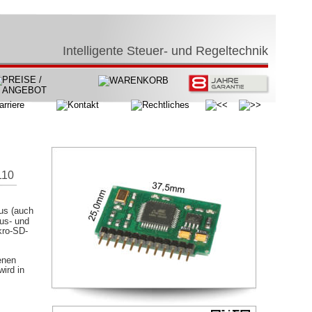
Intelligente Steuer- und Regeltechnik
110
us (auch 
us- und 
kro-SD-
enen 
ird in 