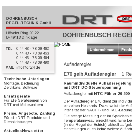
  DOHRENBUSCH
REGEL-TECHNIK GmbH
  Höveler Ring 20-22
DOHRENBUSCH REGE
  D-49413 Dinklage
0 44 43 - 78 09 462
  TEL
0 44 43 - 78 09 463
0 44 43 - 78 09 464
0 44 43 - 78 09 490
Aufladeregler
info@drt24.de
  MAIL
E70 gelb Aufladeregler
      1 R
Technische Unterlagen         
Montage, Bedienung        
Raumindividuelle Aufladeregelung
Zertifikate, Software            
mit DRT DC-Steuerspannung
Aufladeregler mit 
NTC-Fühler 20-500
Ersatzgeräte                           
Für alle Geräteserien von       
Der Aufladeregler E70 dient zur individ
DRT und Mitbewerbern           
einzelnen Heizkreis. Dazu weist der Auf
Intensität der NACHT- und TAG-Ladung 
Preise, Angebote, Zahlung  
Die stetige Messung der im Speicherk
Für alle DRT-Produkte und     
Temperaturniveau erreicht wird. Eine L
Dienstleistungen                     
(in der Regel der Estrich) aktuell aufg
einstellungen auch keine weitere Aufla
Aktuelles,
Newsletter            