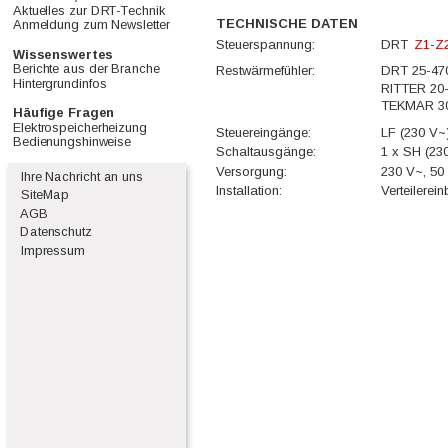
Aktuelles zur DRT-Technik      
TECHNISCHE DATEN
Anmeldung zum Newsletter    
Steuerspannung:
DRT  
Z1-Z2
Wissenswertes                      
Berichte aus der Branche       
Restwärmefühler:
DRT 25-47
Hintergrundinfos                      
RITTER 20
TEKMAR 3
Häufige Fragen                      
Elektrospeicherheizung          
Steuereingänge:
LF (230 V~
Bedienungshinweise               
Schaltausgänge:
1 x SH (23
Versorgung:
230 V~, 50
  Ihre Nachricht an uns
Installation:
Verteilerei
  SiteMap
  AGB
Datenschutz
  Impressum