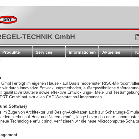
EGEL-TECHNIK GmbH
n
 GmbH erfolgt im eigenen Hause - auf Basis modernster RISC-Mikrocontrolle
n wir durch innovative Entwicklungsmethoden, außergewöhnliche Anforderung
er, qualitative Bauteile sowie effektive Entwicklungs-, Meß- und Testumgebun
er DRT GmbH auf aktuellen CAD-Workstation-Umgebungen.
 und Software)
im Zuge von Architektur und Design-Aktivitäten auch zur Schaltungs-Simulat
werden hierbei auf Herz und Nieren geprüft, lange bevor das erste Labormuste
neue Technologie erfüllt sind, verifizieren wir die neue Mikrocomputer-Schal
nagement