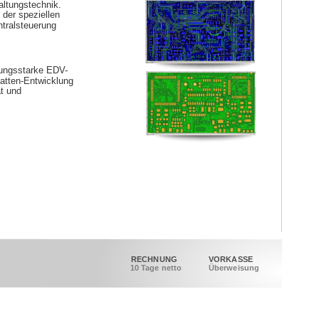
altungstechnik. 
der speziellen
ntralsteuerung
stungsstarke EDV-
latten-Entwicklung
t und 
RECHNUNG
VORKASSE
10 Tage netto
Überweisung