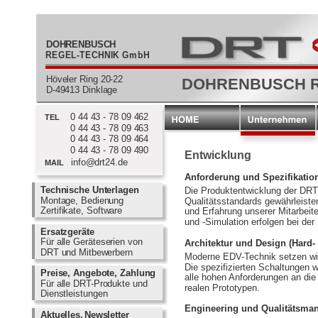
  DOHRENBUSCH
REGEL-TECHNIK GmbH
  Höveler Ring 20-22
DOHRENBUSCH R
  D-49413 Dinklage
0 44 43 - 78 09 462
  TEL
0 44 43 - 78 09 463
0 44 43 - 78 09 464
0 44 43 - 78 09 490
Entwicklung
info@drt24.de
  MAIL
Anforderung und Spezifikatio
Technische Unterlagen         
Die Produktentwicklung der DRT
Montage, Bedienung        
Qualitätsstandards gewährleiste
Zertifikate, Software            
und Erfahrung unserer Mitarbeit
und -Simulation erfolgen bei d
Ersatzgeräte                           
Für alle Geräteserien von       
Architektur und Design (Hard-
DRT und Mitbewerbern           
Moderne EDV-Technik setzen wir 
Die spezifizierten Schaltungen 
Preise, Angebote, Zahlung  
alle hohen Anforderungen an die 
Für alle DRT-Produkte und     
realen Prototypen.
Dienstleistungen                     
Engineering und Qualitätsma
Aktuelles,
Newsletter            