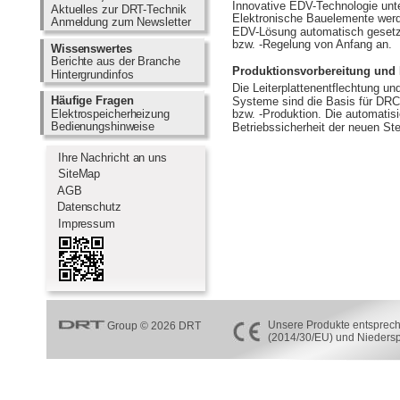
Innovative EDV-Technologie unte
Aktuelles zur DRT-Technik      
Elektronische Bauelemente werde
Anmeldung zum Newsletter    
EDV-Lösung automatisch gesetzt.
bzw. -Regelung von Anfang an.
Wissenswertes                      
Berichte aus der Branche       
Produktionsvorbereitung und 
Hintergrundinfos                      
Die Leiterplattenentflechtung un
Häufige Fragen                      
Systeme sind die Basis für DRC 
Elektrospeicherheizung          
bzw. -Produktion. Die automatis
Bedienungshinweise               
Betriebssicherheit der neuen St
  Ihre Nachricht an uns
  SiteMap
  AGB
Datenschutz
  Impressum
Unsere Produkte entspreche
Group © 2026 DRT
(2014/30/EU) und Nieders