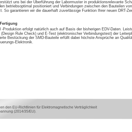
rstützt uns bei der Überführung der Labormuster in produktionsrelevante Sch
n betriebsoptimal positioniert und Verbindungen zwischen den Bauteilen von 
 So garantieren wir die dauerhaft zuverlässige Funktion Ihrer neuen DRT-Ze
Fertigung
d -Produktion erfolgt natürlich auch auf Basis der bisherigen EDV-Daten. Lei
(Design Rule Check) und E-Test (elektronischer Verbindungstest) der Leiterp
ierte Bestückung der SMD-Bauteile erfüllt dabei höchste Ansprüche an Qualitä
euerungs-Elektronik.
n den EU-Richtlinien für Elektromagnetische Verträglichkeit
pannung (2014/35/EU).