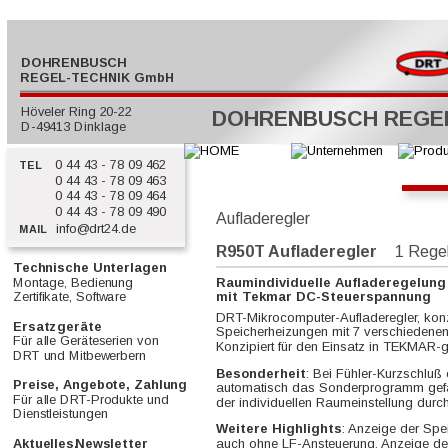
  DOHRENBUSCH
REGEL-TECHNIK GmbH
  Höveler Ring 20-22
DOHRENBUSCH REGE
  D-49413 Dinklage
0 44 43 - 78 09 462
  TEL
0 44 43 - 78 09 463
0 44 43 - 78 09 464
0 44 43 - 78 09 490
Aufladeregler
info@drt24.de
  MAIL
R950T Aufladeregler
      1 Rege
Technische Unterlagen         
Montage, Bedienung        
Raumindividuelle Aufladeregelung
Zertifikate, Software            
mit Tekmar DC-Steuerspannung
DRT-Mikrocomputer-Aufladeregler, konzip
Ersatzgeräte                           
Speicherheizungen mit 7 verschiedene
Für alle Geräteserien von       
Konzipiert für den Einsatz in TEKMAR-
DRT und Mitbewerbern           
Besonderheit
: Bei Fühler-Kurzschluß
Preise, Angebote, Zahlung  
automatisch das Sonderprogramm gefah
Für alle DRT-Produkte und     
der individuellen Raumeinstellung durch
Dienstleistungen                     
Weitere Highlights
: Anzeige der Spe
auch ohne LF-Ansteuerung, Anzeige der
Aktuelles,
Newsletter            