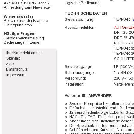
logische Bedienung.
Aktuelles zur DRT-Technik      
Anmeldung zum Newsletter    
TECHNISCHE DATEN
Wissenswertes                      
Steuerspannung:
TEKMAR  
Berichte aus der Branche       
Hintergrundinfos                      
Restwärmefühler:
AUTOmatik
DRT 25-20
Häufige Fragen                      
DRT 25-47
Elektrospeicherheizung          
Bedienungshinweise               
RITTER 20
TEKMAR 3
  Ihre Nachricht an uns
TEKMAR 3
  SiteMap
SCHLÜTER
  AGB
Steuereingänge:
LF (230 V~
Datenschutz
Schaltausgänge:
1 x SH (23
  Impressum
Versorgung:
230 V~, 50
Installation:
Verteilerei
Vorteile für ANWENDER
o  System-Kompatibel zu allen aktuell
o  Einfachste, selbsterklärende Bedien
o  12 verschiedenfarbige LEDs für Sta
o  NACHT- / TAG- Einstellung mit jewei
o  Änderungen der EInstellwerte werde
o  Die Speicherkern-Temperatur ist als
o  Bei Fühlerbruch/-Kurzschluß: autom