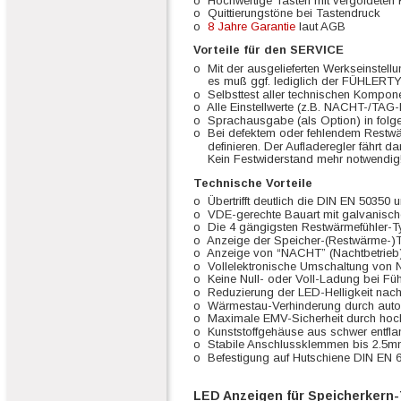
o  Hochwertige Tasten mit vergoldeten 
o  Quittierungstöne bei Tastendruck
o  
8 Jahre Garantie
 laut AGB
Vorteile für den SERVICE
o  Mit der ausgelieferten Werkseinstellu
    es muß ggf. lediglich der FÜHLERTY
o  Selbsttest aller technischen Kompo
o  Alle Einstellwerte (z.B. NACHT-/TAG-
o  Sprachausgabe (als Option) in fol
o  Bei defektem oder fehlendem Restwä
    definieren. Der Aufladeregler fähr
    Kein Festwiderstand mehr notwendig
Technische Vorteile
o  Übertrifft deutlich die DIN EN 50350
o  VDE-gerechte Bauart mit galvanisc
o  Die 4 gängigsten Restwärmefühler-Ty
o  Anzeige der Speicher-(Restwärme-)
o  Anzeige von “NACHT” (Nachtbetrieb
o  Vollelektronische Umschaltung von
o  Keine Null- oder Voll-Ladung bei F
o  Reduzierung der LED-Helligkeit nac
o  Wärmestau-Verhinderung durch automa
o  Maximale EMV-Sicherheit durch ho
o  Kunststoffgehäuse aus schwer ent
o  Stabile Anschlussklemmen bis 2.5mm
o  Befestigung auf Hutschiene DIN EN
LED Anzeigen für Speicherkern