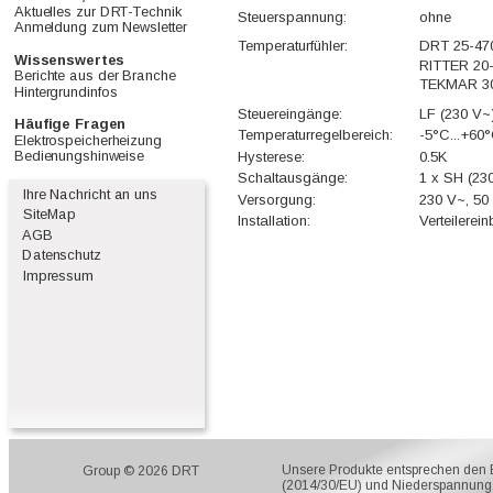
Aktuelles zur DRT-Technik      
Steuerspannung:
ohne
Anmeldung zum Newsletter    
Temperaturfühler:
DRT 25-47
Wissenswertes                      
RITTER 20
Berichte aus der Branche       
TEKMAR 3
Hintergrundinfos                      
Steuereingänge:
LF (230 V~
Häufige Fragen                      
Temperaturregelbereich:
-5°C...+60
Elektrospeicherheizung          
Bedienungshinweise               
Hysterese:
0.5K
Schaltausgänge:
1 x SH (23
  Ihre Nachricht an uns
Versorgung:
230 V~, 50
  SiteMap
Installation:
Verteilerei
  AGB
Datenschutz
  Impressum
Unsere Produkte entsprechen den EU
Group © 2026 DRT
(2014/30/EU) und Niederspannung 