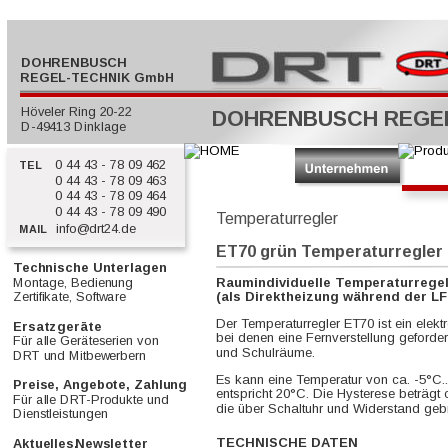
  DOHRENBUSCH
REGEL-TECHNIK GmbH
  Höveler Ring 20-22
DOHRENBUSCH REGE
  D-49413 Dinklage
0 44 43 - 78 09 462
  TEL
0 44 43 - 78 09 463
0 44 43 - 78 09 464
0 44 43 - 78 09 490
Temperaturregler
info@drt24.de
  MAIL
ET70 grün Temperaturregler
  
Technische Unterlagen         
Montage, Bedienung        
Raumindividuelle Temperaturregel
Zertifikate, Software            
(als Direktheizung während der L
Der Temperaturregler ET70 ist ein elek
Ersatzgeräte                           
bei denen eine Fernverstellung geforde
Für alle Geräteserien von       
und Schulräume.
DRT und Mitbewerbern           
Es kann eine Temperatur von ca. -5°C..
Preise, Angebote, Zahlung  
entspricht 20°C. Die Hysterese beträg
Für alle DRT-Produkte und     
die über Schaltuhr und Widerstand geb
Dienstleistungen                     
TECHNISCHE DATEN
Aktuelles,
Newsletter            