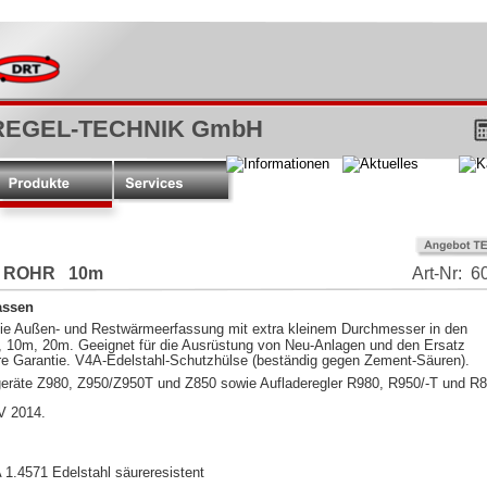
EGEL-TECHNIK GmbH
0 ROHR   10m
Art-Nr:  
assen
die Außen- und Restwärmeerfassung mit extra kleinem Durchmesser in den
 10m, 20m. Geeignet für die Ausrüstung von Neu-Anlagen und den Ersatz
re Garantie. V4A-Edelstahl-Schutzhülse (beständig gegen Zement-Säuren).
eräte Z980, Z950/Z950T und Z850 sowie Aufladeregler R980, R950/-T und R8
V 2014.
 1.4571 Edelstahl säureresistent