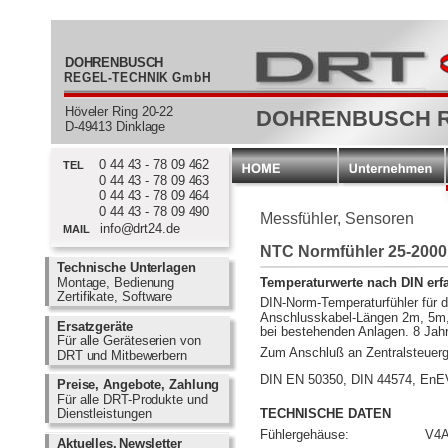
  DOHRENBUSCH
REGEL-TECHNIK GmbH
  Höveler Ring 20-22
DOHRENBUSCH R
  D-49413 Dinklage
0 44 43 - 78 09 462
  TEL
0 44 43 - 78 09 463
0 44 43 - 78 09 464
0 44 43 - 78 09 490
Messfühler, Sensoren
info@drt24.de
  MAIL
NTC Normfühler 25-200
Technische Unterlagen         
Montage, Bedienung        
Temperaturwerte nach DIN erf
Zertifikate, Software            
DIN-Norm-Temperaturfühler für 
Anschlusskabel-Längen 2m, 5m,
Ersatzgeräte                           
bei bestehenden Anlagen. 8 Jah
Für alle Geräteserien von       
Zum Anschluß an Zentralsteuerg
DRT und Mitbewerbern           
DIN EN 50350, DIN 44574, EnE
Preise, Angebote, Zahlung  
Für alle DRT-Produkte und     
TECHNISCHE DATEN
Dienstleistungen                     
Fühlergehäuse:
V4A
Aktuelles,
Newsletter            