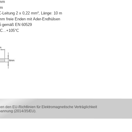
 mm
mm
-Leitung 2 x 0,22 mm², Länge: 10 m
mm freie Enden mit Ader-Endhülsen
5
gemäß EN 60529
°C...+105°C
n den EU-Richtlinien für Elektromagnetische Verträglichkeit
pannung (2014/35/EU).