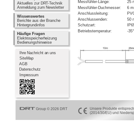
Messfühler-Länge:
25
Aktuelles zur DRT-Technik      
Anmeldung zum Newsletter    
Messfühler-Duchmesser:
6 
Anschlussleitung:
PVC
Wissenswertes                      
Anschlussenden:
50 
Berichte aus der Branche       
Hintergrundinfos                      
Schutzart:
IP6
Betriebstemperatur:
-35
Häufige Fragen                      
Elektrospeicherheizung          
Bedienungshinweise               
  Ihre Nachricht an uns
  SiteMap
  AGB
Datenschutz
  Impressum
Unsere Produkte entspreche
Group © 2026 DRT
(2014/30/EU) und Nieders